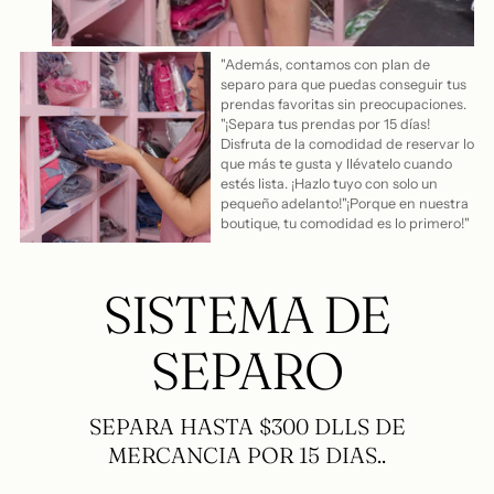
"Además, contamos con plan de
separo para que puedas conseguir tus
prendas favoritas sin preocupaciones.
"¡Separa tus prendas por 15 días!
Disfruta de la comodidad de reservar lo
que más te gusta y llévatelo cuando
estés lista. ¡Hazlo tuyo con solo un
pequeño adelanto!"¡Porque en nuestra
boutique, tu comodidad es lo primero!"
SISTEMA DE
SEPARO
SEPARA HASTA $300 DLLS DE
MERCANCIA POR 15 DIAS..